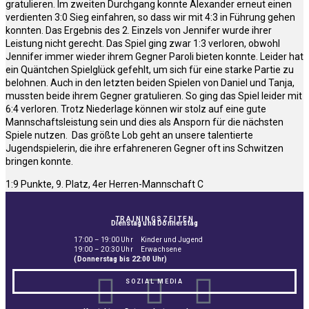
gratulieren. Im zweiten Durchgang konnte Alexander erneut einen
verdienten 3:0 Sieg einfahren, so dass wir mit 4:3 in Führung gehen
konnten. Das Ergebnis des 2. Einzels von Jennifer wurde ihrer
Leistung nicht gerecht. Das Spiel ging zwar 1:3 verloren, obwohl
Jennifer immer wieder ihrem Gegner Paroli bieten konnte. Leider hat
ein Quäntchen Spielglück gefehlt, um sich für eine starke Partie zu
belohnen. Auch in den letzten beiden Spielen von Daniel und Tanja,
mussten beide ihrem Gegner gratulieren. So ging das Spiel leider mit
6:4 verloren. Trotz Niederlage können wir stolz auf eine gute
Mannschaftsleistung sein und dies als Ansporn für die nächsten
Spiele nutzen. Das größte Lob geht an unsere talentierte
Jugendspielerin, die ihre erfahreneren Gegner oft ins Schwitzen
bringen konnte.
1:9 Punkte, 9. Platz, 4er Herren-Mannschaft C
TRAININGSZEITEN
Dienstag und Donnerstag
17:00 – 19:00 Uhr Kinder und Jugend
19:00 – 20:30 Uhr Erwachsene
(Donnerstag bis 22:00 Uhr)
SOZIAL MEDIA