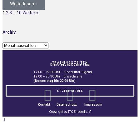
Weiterlesen »
1
2
3
…
10
Weiter »
Archiv
TRAININGSZEITEN
Dienstag und Donnerstag
17:00 – 19:00 Uhr Kinder und Jugend
19:00 – 20:30 Uhr Erwachsene
(Donnerstag bis 22:00 Uhr)
SOZIAL MEDIA
Kontakt
Datenschutz
Impressum
Copyright by TTC Ensdorf e. V.