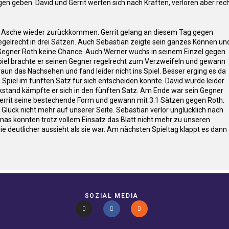
n geben. David und Gerrit werten sich nach Kräften, verloren aber rec
der Asche wieder zurückkommen. Gerrit gelang an diesem Tag gegen
 regelrecht in drei Sätzen. Auch Sebastian zeigte sein ganzes Können un
m Gegner Roth keine Chance. Auch Werner wuchs in seinem Einzel gegen
spiel brachte er seinen Gegner regelrecht zum Verzweifeln und gewann
raun das Nachsehen und fand leider nicht ins Spiel. Besser erging es da
Spiel im fünften Satz für sich entscheiden konnte. David wurde leider
rückstand kämpfte er sich in den fünften Satz. Am Ende war sein Gegner
 Gerrit seine bestechende Form und gewann mit 3:1 Sätzen gegen Roth.
lück nicht mehr auf unserer Seite. Sebastian verlor unglücklich nach
as konnten trotz vollem Einsatz das Blatt nicht mehr zu unseren
e deutlicher aussieht als sie war. Am nächsten Spieltag klappt es dann
SOZIAL MEDIA