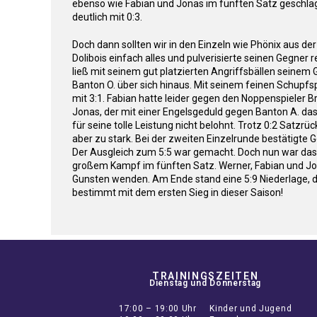
ebenso wie Fabian und Jonas im fünften Satz geschlage
deutlich mit 0:3.
Doch dann sollten wir in den Einzeln wie Phönix aus 
Dolibois einfach alles und pulverisierte seinen Gegner
ließ mit seinem gut platzierten Angriffsbällen seine
Banton O. über sich hinaus. Mit seinem feinen Schupf
mit 3:1. Fabian hatte leider gegen den Noppenspieler B
Jonas, der mit einer Engelsgeduld gegen Banton A. das 
für seine tolle Leistung nicht belohnt. Trotz 0:2 Satz
aber zu stark. Bei der zweiten Einzelrunde bestätigte
Der Ausgleich zum 5:5 war gemacht. Doch nun war das G
großem Kampf im fünften Satz. Werner, Fabian und Jon
Gunsten wenden. Am Ende stand eine 5:9 Niederlage, di
bestimmt mit dem ersten Sieg in dieser Saison!
TRAININGSZEITEN
Dienstag und Donnerstag
17:00 – 19:00 Uhr Kinder und Jugend