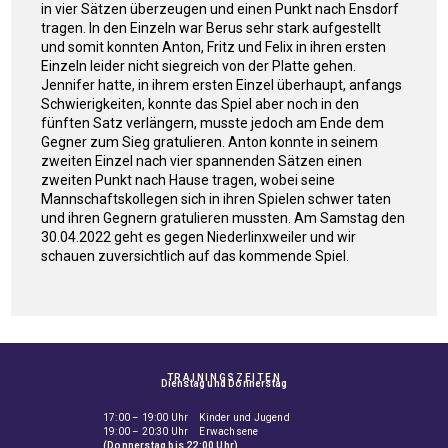
in vier Sätzen überzeugen und einen Punkt nach Ensdorf
tragen. In den Einzeln war Berus sehr stark aufgestellt
und somit konnten Anton, Fritz und Felix in ihren ersten
Einzeln leider nicht siegreich von der Platte gehen.
Jennifer hatte, in ihrem ersten Einzel überhaupt, anfangs
Schwierigkeiten, konnte das Spiel aber noch in den
fünften Satz verlängern, musste jedoch am Ende dem
Gegner zum Sieg gratulieren. Anton konnte in seinem
zweiten Einzel nach vier spannenden Sätzen einen
zweiten Punkt nach Hause tragen, wobei seine
Mannschaftskollegen sich in ihren Spielen schwer taten
und ihren Gegnern gratulieren mussten. Am Samstag den
30.04.2022 geht es gegen Niederlinxweiler und wir
schauen zuversichtlich auf das kommende Spiel.
TRAININGSZEITEN
Dienstag und Donnerstag
17:00 – 19:00 Uhr Kinder und Jugend
19:00 – 20:30 Uhr Erwachsene
(Donnerstag bis 22:00 Uhr)