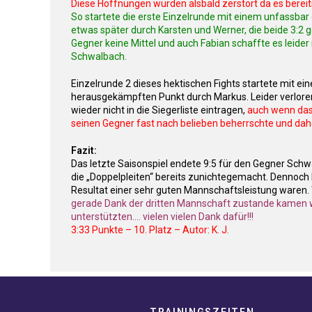
Diese Hoffnungen wurden alsbald zerstört da es berei
So startete die erste Einzelrunde mit einem unfassbar 
etwas später durch Karsten und Werner, die beide 3:2 
Gegner keine Mittel und auch Fabian schaffte es leider
Schwalbach.
Einzelrunde 2 dieses hektischen Fights startete mit e
herausgekämpften Punkt durch Markus. Leider verloren
wieder nicht in die Siegerliste eintragen,
auch wenn das 
seinen Gegner fast nach belieben beherrschte und da
Fazit:
Das letzte Saisonspiel endete 9:5 für den Gegner Sch
die „Doppelpleiten“ bereits zunichtegemacht. Dennoch b
Resultat einer sehr guten Mannschaftsleistung waren.
gerade Dank der dritten Mannschaft zustande kamen wei
unterstützten…. vielen vielen Dank dafür!!!
3:33 Punkte – 10. Platz – Autor: K. J.
TRAININGSZEITEN