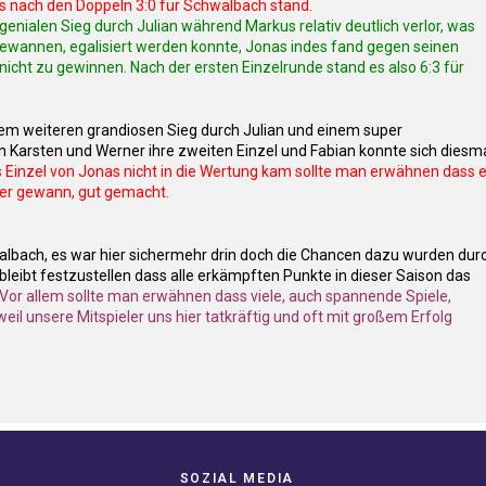
ts nach den Doppeln 3:0 für Schwalbach stand.
genialen Sieg durch Julian während Markus relativ deutlich verlor, was
gewannen, egalisiert werden konnte, Jonas indes fand gegen seinen
 nicht zu gewinnen. Nach der ersten Einzelrunde stand es also 6:3 für
inem weiteren grandiosen Sieg durch Julian und einem super
 Karsten und Werner ihre zweiten Einzel und Fabian konnte sich diesm
Einzel von Jonas nicht in die Wertung kam sollte man erwähnen dass e
her gewann, gut gemacht.
walbach, es war hier sichermehr drin doch die Chancen dazu wurden dur
leibt festzustellen dass alle erkämpften Punkte in dieser Saison das
Vor allem sollte man erwähnen dass viele, auch spannende Spiele,
l unsere Mitspieler uns hier tatkräftig und oft mit großem Erfolg
SOZIAL MEDIA