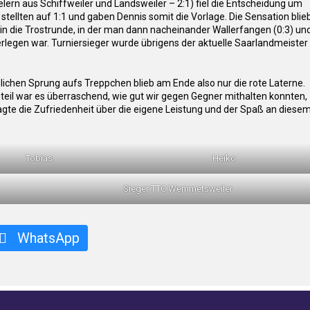
lern aus Schiffweiler und Landsweiler – 2:1) fiel die Entscheidung um
stellten auf 1:1 und gaben Dennis somit die Vorlage. Die Sensation blie
 in die Trostrunde, in der man dann nacheinander Wallerfangen (0:3) un
erlegen war. Turniersieger wurde übrigens der aktuelle Saarlandmeister
ichen Sprung aufs Treppchen blieb am Ende also nur die rote Laterne.
eil war es überraschend, wie gut wir gegen Gegner mithalten konnten,
rragte die Zufriedenheit über die eigene Leistung und der Spaß an diese
Tobias
Heiko
Sieger TTC Wemmetsweiler
WhatsApp