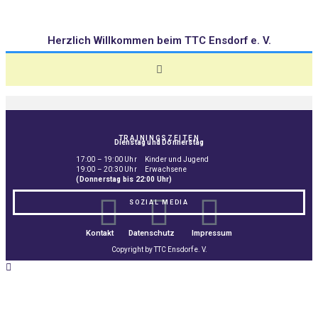
Herzlich Willkommen beim TTC Ensdorf e. V.
TRAININGSZEITEN
Dienstag und Donnerstag
17:00 – 19:00 Uhr Kinder und Jugend
19:00 – 20:30 Uhr Erwachsene
(Donnerstag bis 22:00 Uhr)
SOZIAL MEDIA
Kontakt
Datenschutz
Impressum
Copyright by TTC Ensdorf e. V.