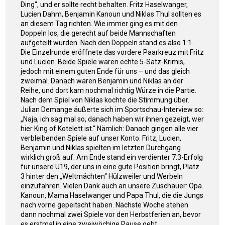
Ding“, und er sollte recht behalten. Fritz Haselwanger,
Lucien Dahm, Benjamin Kanoun und Niklas Thul sollten es
an diesem Tag richten. Wie immer ging es mit den
Doppeln los, die gerecht auf beide Mannschaften
aufgeteilt wurden. Nach den Doppeln stand es also 1:1.
Die Einzelrunde eröffnete das vordere Paarkreuz mit Fritz
und Lucien. Beide Spiele waren echte 5-Satz-Krimis,
jedoch mit einem guten Ende für uns – und das gleich
zweimal. Danach waren Benjamin und Niklas an der
Reihe, und dort kam nochmal richtig Würze in die Partie.
Nach dem Spiel von Niklas kochte die Stimmung über.
Julian Demange äußerte sich im Sportschau-Interview so:
„Naja, ich sag mal so, danach haben wir ihnen gezeigt, wer
hier King of Kotelett ist.“ Nämlich: Danach gingen alle vier
verbleibenden Spiele auf unser Konto. Fritz, Lucien,
Benjamin und Niklas spielten im letzten Durchgang
wirklich groß auf. Am Ende stand ein verdienter 7:3-Erfolg
für unsere U19, der uns in eine gute Position bringt, Platz
3 hinter den „Weltmächten“ Hülzweiler und Werbeln
einzufahren. Vielen Dank auch an unsere Zuschauer: Opa
Kanoun, Mama Haselwanger und Papa Thul, die die Jungs
nach vorne gepeitscht haben. Nächste Woche stehen
dann nochmal zwei Spiele vor den Herbstferien an, bevor
es erstmal in eine zweiwöchige Pause geht.