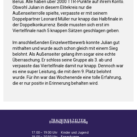
Berus. Alle haben über 2000 TTR-Punkte auf ihrem Konto.
Obwohl Julian in diesem Elitekreis nur die
Außenseiterrolle spielte, verpasste er mit seinem
Doppelpartner Leonard Müller nur knapp das Halbfinale in
der Doppelkonkurrenz. Beide mussten sich erst im
Viertelfinale nach 5 knappen Sätzen geschlagen geben.
Im anschließenden Einzelwettbewerb konnte Julian gut
mithalten und wurde auch schon gleich mit einem Sieg
belohnt. Als Außenseiter gelang ihm sogar eine echte
Überraschung. Er schloss seine Gruppe als 3. ab und
verpasste das Viertelfinale damit nur knapp. Dennoch war
es eine super Leistung, die mit dem 9. Platz belohnt
wurde. Für ihn war das Wochenende eine tolle Erfahrung,
die er nur positiv in Erinnerung behalten wird.
TRAININGSZEITEN
Dienstag und Donnerstag
17:00 – 19:00 Uhr Kinder und Jugend
19:00 – 20:30 Uhr Erwachsene