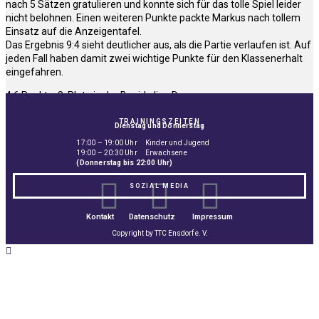
nach 5 Sätzen gratulieren und konnte sich für das tolle Spiel leider
nicht belohnen. Einen weiteren Punkte packte Markus nach tollem
Einsatz auf die Anzeigentafel.
Das Ergebnis 9:4 sieht deutlicher aus, als die Partie verlaufen ist. Auf
jeden Fall haben damit zwei wichtige Punkte für den Klassenerhalt
eingefahren.
4:6 Punkte, 8. Platz in der Bezirksliga D
TRAININGSZEITEN
Dienstag und Donnerstag
17:00 – 19:00 Uhr Kinder und Jugend
19:00 – 20:30 Uhr Erwachsene
(Donnerstag bis 22:00 Uhr)
SOZIAL MEDIA
Kontakt
Datenschutz
Impressum
Copyright by TTC Ensdorf e. V.