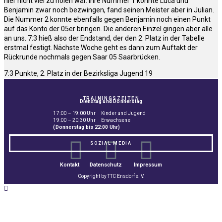
hier nicht viel zu holen war. Ihre Nummer 1 konnte Luca und
Benjamin zwar noch bezwingen, fand seinen Meister aber in Julian.
Die Nummer 2 konnte ebenfalls gegen Benjamin noch einen Punkt
auf das Konto der 05er bringen. Die anderen Einzel gingen aber alle
an uns. 7:3 hieß also der Endstand, der den 2. Platz in der Tabelle
erstmal festigt. Nächste Woche geht es dann zum Auftakt der
Rückrunde nochmals gegen Saar 05 Saarbrücken.
7:3 Punkte, 2. Platz in der Bezirksliga Jugend 19
TRAININGSZEITEN
Dienstag und Donnerstag
17:00 – 19:00 Uhr Kinder und Jugend
19:00 – 20:30 Uhr Erwachsene
(Donnerstag bis 22:00 Uhr)
SOZIAL MEDIA
Kontakt
Datenschutz
Impressum
Copyright by TTC Ensdorf e. V.