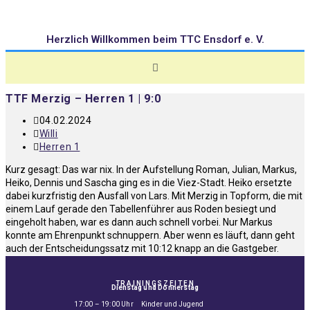
Herzlich Willkommen beim TTC Ensdorf e. V.
TTF Merzig – Herren 1 | 9:0
04.02.2024
Willi
Herren 1
Kurz gesagt: Das war nix. In der Aufstellung Roman, Julian, Markus,
Heiko, Dennis und Sascha ging es in die Viez-Stadt. Heiko ersetzte
dabei kurzfristig den Ausfall von Lars. Mit Merzig in Topform, die mit
einem Lauf gerade den Tabellenführer aus Roden besiegt und
eingeholt haben, war es dann auch schnell vorbei. Nur Markus
konnte am Ehrenpunkt schnuppern. Aber wenn es läuft, dann geht
auch der Entscheidungssatz mit 10:12 knapp an die Gastgeber.
TRAININGSZEITEN
Dienstag und Donnerstag
17:00 – 19:00 Uhr Kinder und Jugend