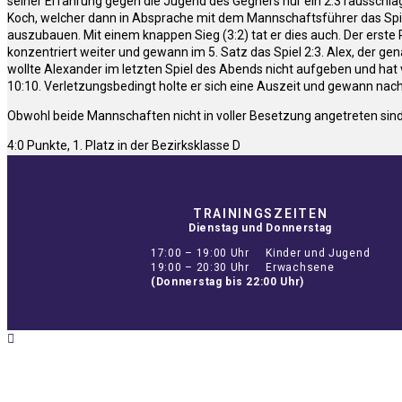
seiner Erfahrung gegen die Jugend des Gegners nur ein 2:3 rausschlag
Koch, welcher dann in Absprache mit dem Mannschaftsführer das Spiel ab
auszubauen. Mit einem knappen Sieg (3:2) tat er dies auch. Der erste 
konzentriert weiter und gewann im 5. Satz das Spiel 2:3. Alex, der ge
wollte Alexander im letzten Spiel des Abends nicht aufgeben und hat v
10:10. Verletzungsbedingt holte er sich eine Auszeit und gewann nach 
Obwohl beide Mannschaften nicht in voller Besetzung angetreten sind
4:0 Punkte, 1. Platz in der Bezirksklasse D
TRAININGSZEITEN
Dienstag und Donnerstag
17:00 – 19:00 Uhr Kinder und Jugend
19:00 – 20:30 Uhr Erwachsene
(Donnerstag bis 22:00 Uhr)