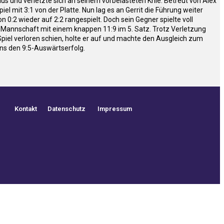
us und verletzte sich an seinem vorbelasteten Knie. Betreut von Alex
l mit 3:1 von der Platte. Nun lag es an Gerrit die Führung weiter
0:2 wieder auf 2:2 rangespielt. Doch sein Gegner spielte voll
ie Mannschaft mit einem knappen 11:9 im 5. Satz. Trotz Verletzung
Spiel verloren schien, holte er auf und machte den Ausgleich zum
uns den 9:5-Auswärtserfolg.
Kontakt
Datenschutz
Impressum