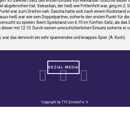
en. Im zweiten Satz des ersten Einzels von Alexander rutschte dieser a
gebrochen hat. Sebastian, der heiß wie Frittenfett war, ging im 2. Spie
Punkt war zum Greifen nah. Sascha hatte sich nach einem Rückstand von 
nauso heiß war wie sein Doppelpartner, sicherte den ersten Punkt für d
ersucht zu spielen. Beim Spielstand von 6:10 im fünften Satz, als das 
dieser mit 12:10. Durch seinen unerschütterlichen Einsatz sicherte er 
, war das dennoch ein sehr spannendes und knappes Spiel. (A. Koch)
SOZIAL MEDIA
Copyright by TTC Ensdorf e. V.