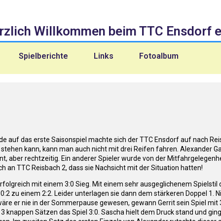
rzlich Willkommen beim TTC Ensdorf e.
Spielberichte
Links
Fotoalbum
de auf das erste Saisonspiel machte sich der TTC Ensdorf auf nach Reisb
 stehen kann, kann man auch nicht mit drei Reifen fahren. Alexander
nt, aber rechtzeitig. Ein anderer Spieler wurde von der Mitfahrgeleg
 an TTC Reisbach 2, dass sie Nachsicht mit der Situation hatten!
lgreich mit einem 3:0 Sieg. Mit einem sehr ausgeglichenem Spielstil do
 0:2 zu einem 2:2. Leider unterlagen sie dann dem stärkeren Doppel 1.
äre er nie in der Sommerpause gewesen, gewann Gerrit sein Spiel mit 3
3 knappen Sätzen das Spiel 3:0. Sascha hielt dem Druck stand und ging 