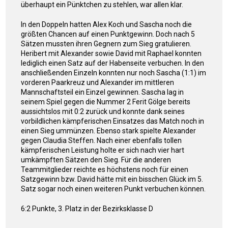
überhaupt ein Pünktchen zu stehlen, war allen klar.
In den Doppeln hatten Alex Koch und Sascha noch die
größten Chancen auf einen Punktgewinn. Doch nach 5
Sätzen mussten ihren Gegnern zum Sieg gratulieren.
Heribert mit Alexander sowie David mit Raphael konnten
lediglich einen Satz auf der Habenseite verbuchen. In den
anschließenden Einzeln konnten nur noch Sascha (1:1) im
vorderen Paarkreuz und Alexander im mittleren
Mannschaftsteil ein Einzel gewinnen. Sascha lag in
seinem Spiel gegen die Nummer 2 Ferit Gölge bereits
aussichtslos mit 0:2 zurück und konnte dank seines
vorbildlichen kämpferischen Einsatzes das Match noch in
einen Sieg ummünzen. Ebenso stark spielte Alexander
gegen Claudia Steffen. Nach einer ebenfalls tollen
kämpferischen Leistung holte er sich nach vier hart
umkämpften Sätzen den Sieg. Für die anderen
Teammitglieder reichte es höchstens noch für einen
Satzgewinn bzw. David hätte mit ein bisschen Glück im 5.
Satz sogar noch einen weiteren Punkt verbuchen können.
6:2 Punkte, 3. Platz in der Bezirksklasse D