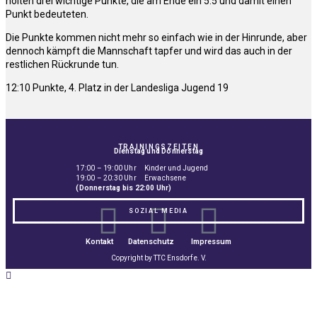
holten drei wichtige Punkte, die am Ende ein 5:5 und damit einen
Punkt bedeuteten.
Die Punkte kommen nicht mehr so einfach wie in der Hinrunde, aber
dennoch kämpft die Mannschaft tapfer und wird das auch in der
restlichen Rückrunde tun.
12:10 Punkte, 4. Platz in der Landesliga Jugend 19
TRAININGSZEITEN
Dienstag und Donnerstag
17:00 – 19:00 Uhr Kinder und Jugend
19:00 – 20:30 Uhr Erwachsene
(Donnerstag bis 22:00 Uhr)
SOZIAL MEDIA
Kontakt
Datenschutz
Impressum
Copyright by TTC Ensdorf e. V.