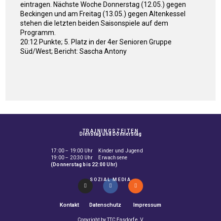
eintragen. Nächste Woche Donnerstag (12.05.) gegen
Beckingen und am Freitag (13.05.) gegen Altenkessel
stehen die letzten beiden Saisonspiele auf dem
Programm.
20:12 Punkte; 5. Platz in der 4er Senioren Gruppe
Süd/West; Bericht: Sascha Antony
TRAININGSZEITEN
Dienstag und Donnerstag
17:00 – 19:00 Uhr Kinder und Jugend
19:00 – 20:30 Uhr Erwachsene
(Donnerstag bis 22:00 Uhr)
SOZIAL MEDIA
Kontakt
Datenschutz
Impressum
Copyright by TTC Ensdorf e. V.