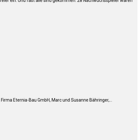
feier ein. Und fast alle sind gekommen. 28 Nachwuchsspieler waren
er Firma Eternia-Bau GmbH, Marc und Susanne Bähringer,…