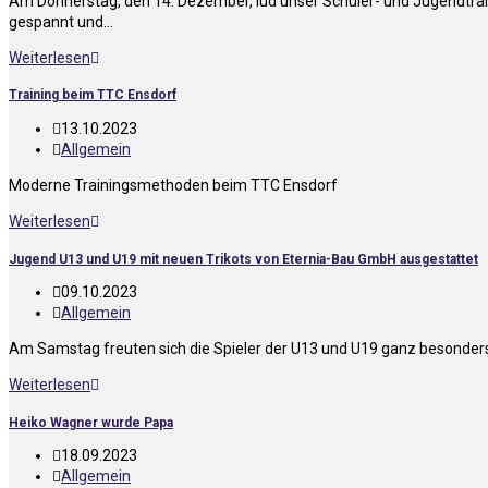
Am Donnerstag, den 14. Dezember, lud unser Schüler- und Jugendtrain
gespannt und…
Weiterlesen
Training beim TTC Ensdorf
13.10.2023
Allgemein
Moderne Trainingsmethoden beim TTC Ensdorf
Weiterlesen
Jugend U13 und U19 mit neuen Trikots von Eternia-Bau GmbH ausgestattet
09.10.2023
Allgemein
Am Samstag freuten sich die Spieler der U13 und U19 ganz besonders
Weiterlesen
Heiko Wagner wurde Papa
18.09.2023
Allgemein