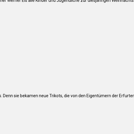
er Werner Eis alle Kinder und Jugendliche zur diesjährigen Weihnachts
. Denn sie bekamen neue Trikots, die von den Eigentümern der Erfurt