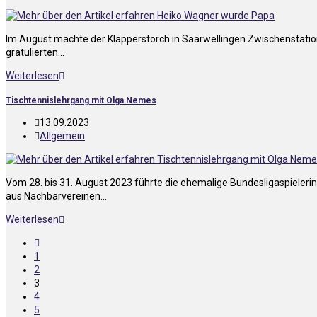
Im August machte der Klapperstorch in Saarwellingen Zwischenstation
gratulierten…
Weiterlesen
Tischtennislehrgang mit Olga Nemes
13.09.2023
Allgemein
Vom 28. bis 31. August 2023 führte die ehemalige Bundesligaspieleri
aus Nachbarvereinen…
Weiterlesen
1
2
3
4
5